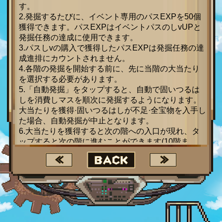
す。
2.発掘するたびに、イベント専用のパスEXPを50個
獲得できます。パスEXPはイベントパスのしvUPと
発掘任務の達成に使用できます。
3.パスしvの購入で獲得したパスEXPは発掘任務の達
成進排にカウントされません。
4.各階の発掘を開始する前に、先に当階の大当たり
を選択する必要があります。
5.「自動発掘」をタップすると、自動で固いつるは
しを消費しマスを順次に発掘するようになります。
大当たりを獲得·固いつるはしが不足·全宝物を入手し
た場合、自動発掘が中止となります。
6.大当たりを獲得すると次の階への入口が現れ、タ
ップすると次の階に進むことができます(10階ま
で)。なお、10階は何回も発掘可能です。
7.イベント期間中、発掘回数に基づくサーパー間ラ
ンキングが作成されます。発掘回数が同じ場合、戦
闘力の高い方が高順位となります。イベント終了
後、順位報酬はメールより配布されます。
8.イベント終了後、固いつるはしは使用できなくな
り、ゴールドに変換されます(メールより配布)。